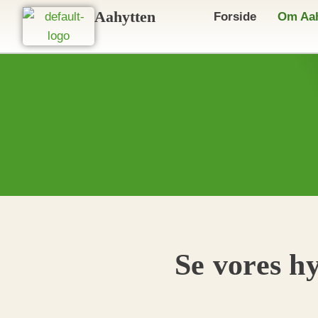
Gå
Aahytten
Forside
Om Aah
til
indholdet
Se vores h