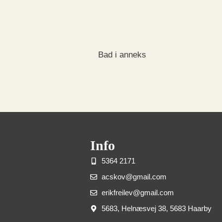
Bad i anneks
Info
5364 2171
acskov@gmail.com
erikfreilev@gmail.com
5683, Helnæsvej 38, 5683 Haarby