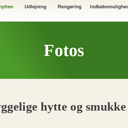
ytten
Udlejning
Rengøring
Indkøbsmulighe
Fotos
yggelige hytte og smukke