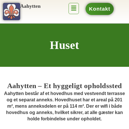
Gå
Menu
Aahytten
Kontakt
til
indholdet
Huset
Aahytten – Et hyggeligt opholdssted
Aahytten består af et hovedhus med vestvendt terrasse
og et separat anneks. Hovedhuset har et areal på 201
m², mens anneksdelen er på 114 m². Der er wifi i både
hovedhus og anneks, hvilket sikrer, at alle gæster kan
holde forbindelse under opholdet.