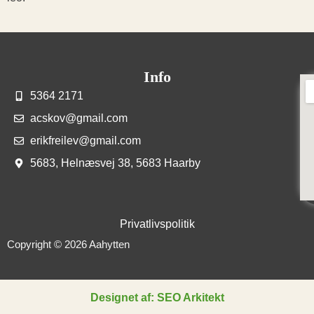
Info
5364 2171
acskov@gmail.com
erikfreilev@gmail.com
5683, Helnæsvej 38, 5683 Haarby
Privatlivspolitik
Copyright © 2026 Aahytten
Designet af: SEO Arkitekt